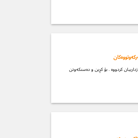
رکەوتووەکان