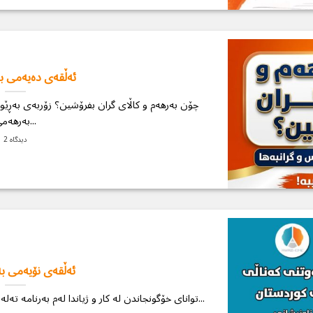
ئەڵقەی دەیەمی بە
چۆن بەرهەم و كاڵای گران بفرۆشین؟ زۆربەی بەڕێو
بەرهەمی...
2 دیدگاه
ئەڵقەی نۆیەمی بە
توانای خۆگونجاندن لە كار و ژیاندا لەم بەرنامە تەلەفیزۆنیەدا نەزمی قادر بە وردی باسی زاڵبوون...