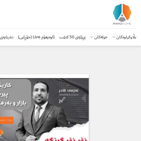
Ski
t
conten
بڵاوكراوەكان
خولەکان
پڕۆژەی 50 كتێب
ئاوەزهۆم Live (خۆڕایی)
دەربارەی 