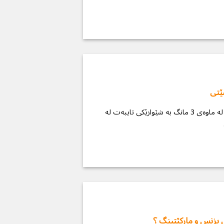
ێتی
پڕۆگرامی دروستكردن و بونیادنانی بڕاندی كەسێتی لە ماوەی 3 مانگ بە شێوازێكی تایبەت لە
یی بزنس و ماركێتینگ ؟