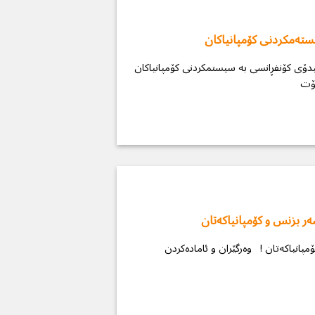
ستەمكردنی كۆمپانیاكان
یدۆی کۆنفڕانسی بە سیستمكردنی كۆمپانیاكان