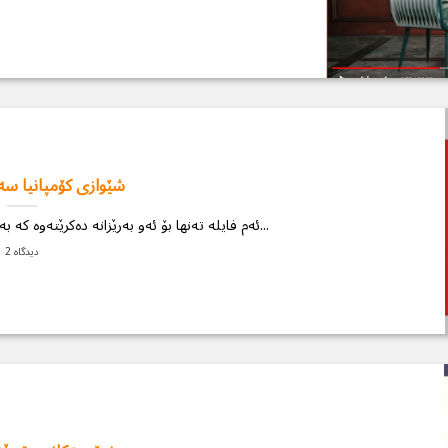
شێوازی کۆمپانیا سە
ئەم فایلە تەنها بۆ ئەو بەرێزانە دەكرێتەوە كە بەژدارییان كردووە . بۆ كڕین و دەستكەوتن...
2 دیدگاه