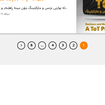
كۆرسی T.O.T لە بواریی بزنس و ماركێتینگ چۆن ببیتە ڕاهێنەر و ڕاوێژكاریی بزنس و ماركێتینگ...
11 دیدگاه
8
…
4
3
2
1