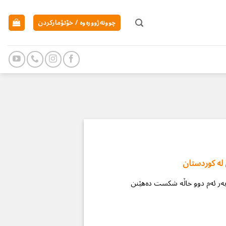
چوونەژوورەوە / خۆتۆمارکردن
لە کوردستان