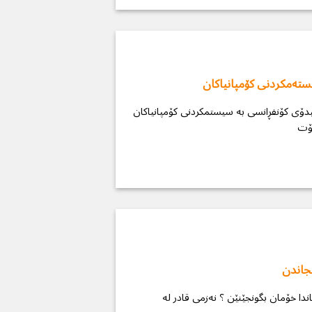
ستەمكردنی كۆمپانیاكان
یدۆی کۆنفڕانسی بە سیستمكردنی كۆمپانیاكان
جاندن