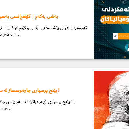
بەشی یەكەم | كۆنفڕانسی بەسی
گەورەترین نهێنی پێشخستنی بزنس و كۆمپانیاكان | ڤ
| ئەگەر خۆت...
پێنج پرسیاری چارەنوسساز لە سەر بزنس و كۆمپانیاكەتان !
پێنج پرسیاری (پیتر دراكر) لە سەر بزنس و كۆمپانیاكەتان ! وەرگێران و ئامادەكردن :...
2 دیدگاه