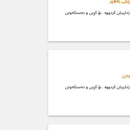
ژێکی بەھێز
ردن