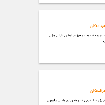
رنامەكان
ەبەر و مەندوب و فرۆشیارەكان نازانن چۆن
رنامەكان