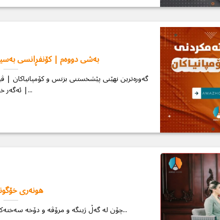
بەشی دووەم | كۆنفڕانسی بەسی
گەورەترین نهێنی پێشخستنی بزنس و كۆمپانیاكان | ڤ
| ئەگەر خۆت...
هونەری خۆگون
چۆن لە گەڵ ژینگە و مرۆڤە و دۆخە سەختەكاندا خۆمان بگونجێنێن ؟ نەزمی قادر لە...