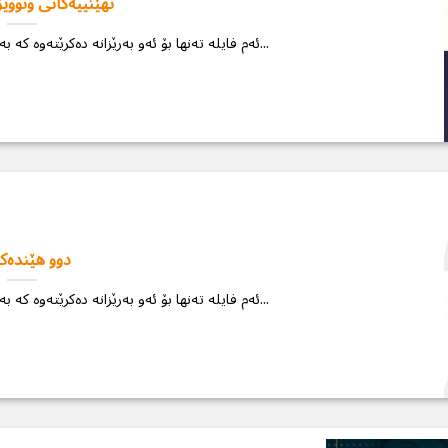
نھێنییەکانی وتووێ
ئەم فایلە تەنها بۆ ئەو بەرێزانە دەكرێتەوە كە بەژدارییان كردووە . بۆ كڕین و دەستكەوتن...
دوو ھێندەک
ئەم فایلە تەنها بۆ ئەو بەرێزانە دەكرێتەوە كە بەژدارییان كردووە . بۆ كڕین و دەستكەوتن...