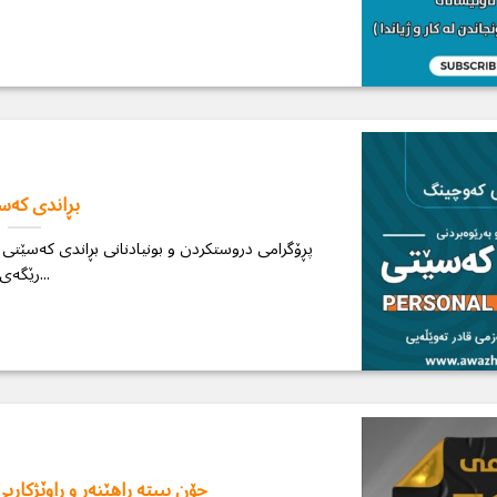
بڕاندی كەس
رێگەی...
چۆن ببیتە ڕاهێنەر و ڕاوێژكار