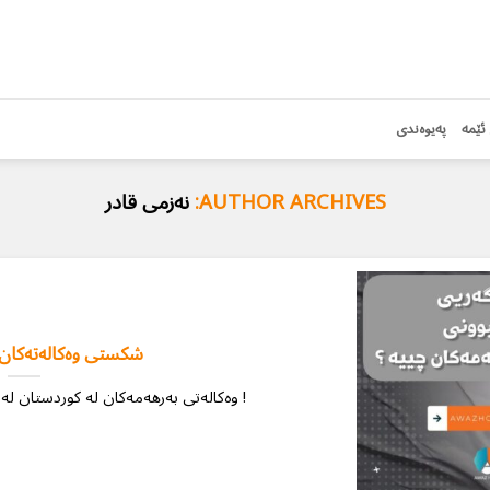
ئێمە
پەیوەندی
AUTHOR ARCHIVES:
نەزمی قادر
شكستی وەكالەتەكان 
وەکالەتی بەرهەمەکان لە کوردستان لەبەر ئەم دوو خاڵە شکست دەهێنن !