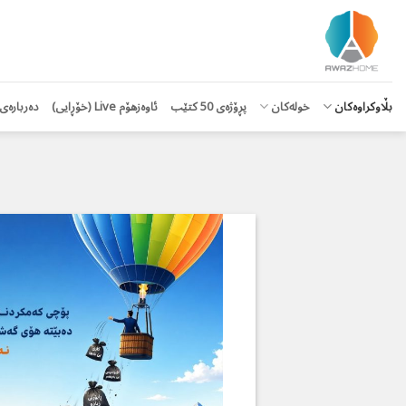
Ski
t
conten
بڵاوكراوەكان
خولەکان
پڕۆژەی 50 كتێب
ئاوەزهۆم Live (خۆڕایی)
دەربارەی 