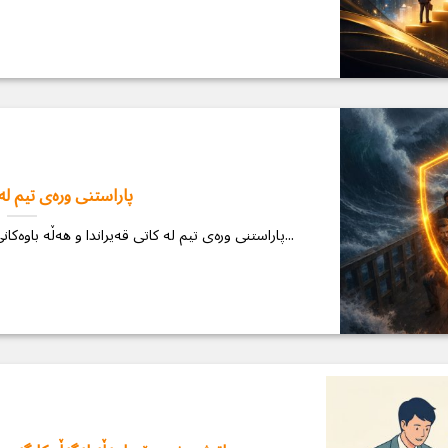
پاراستنی ورەی تیم لە 
پاراستنی ورەی تیم لە کاتی قەیراندا و هەڵە باوەکانی خاوەنکاران لە کاتی قەیراندا دەزانیت بەپێی...