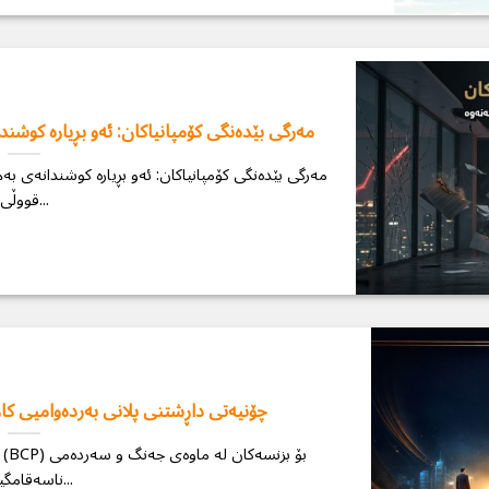
مەرگی بێدەنگی کۆمپانیاکان: ئەو بڕیارە کوش
مەرگی بێدەنگی کۆمپانیاکان: ئەو بڕیارە کوشندانەی بە
قووڵی...
چۆنیەتی داڕشتنی پلانی بەردەوامیی کا
ناسەقامگیریدا...