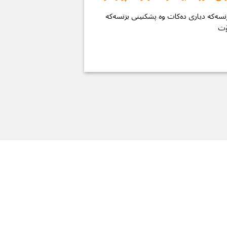
سەكە دیاری دەكات وە پشكنینی بزنسەكە