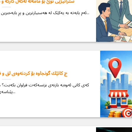
ستراتیژیی نوێ بۆ مامەڵە لەگەڵ کارگە و د
ئەم بابەتە بە یەکێک لە هەستیارترین و پڕ بایەخترین تەوەرەکانی جیهانی بازرگانی دەبینم. لە بازاڕێکی...
چ كاتێك گونجاوە بۆ كردنەوەی لق و ف
کەی کاتی ئەوەیە بازنەی بزنسەکەت فراوان بکەیت؟ ه
پێناسەی...