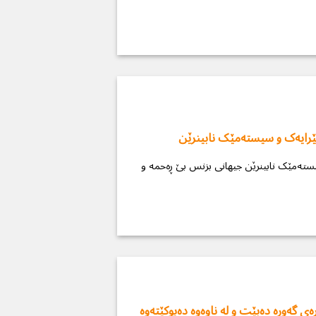
مێرایەک و سیستەمێک نابینرێن
ی گەورە دەبێت و لە ناوەوە دەپوكێتەوە