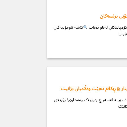
خۆیی بزنسەكان
مپانیاکان لەناو دەبات
کێشە ناوخۆییەکان
، بزانە لەسەر چ زەوییەک وەستاوی! زۆربەی