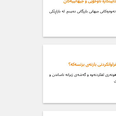
ابینكارە ناوخۆیی و جیهانییەکان
راوانكردنی بازنەی بزنسەكە؟
ونەری لقکردنەوە و گەشەی ژیرانە ناساندن و