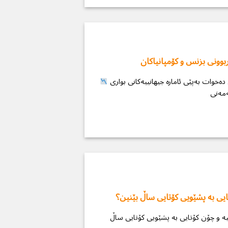
وونی بزنس و کۆمپانیاکان
پیربوونی بزنس: ئەو ڤایرۆسەی بە بێدەنگی بزنسەكان دەخوات بەپێی ئامارە جیهانییەکانی بواری