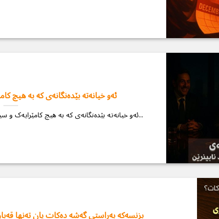
ئەو خیانەتە بێدەنگانەی کە بە هیچ کا
ئەو خیانەتە بێدەنگانەی کە بە هیچ کامێرایەک و سیستەمێک نابینرێن جیهانی بزنس بێ ڕەحمە و...
بزنسەکە بەڕاستی گەشە دەکات یان تەنها قەبارە