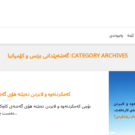
ئێمە
پەیوەندی
CATEGORY ARCHIVES:
گەشەپێدانی بزنس و کۆمپانیا
کەمکردنەوە و لابردن دەبێتە هۆی گە
بۆچی کەمکردنەوە و لابردن دەبێتە هۆی گەشەی کارە
دەست پێ...