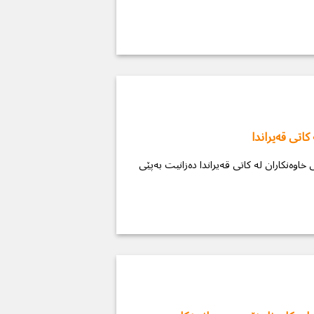
کاتی قەیراندا