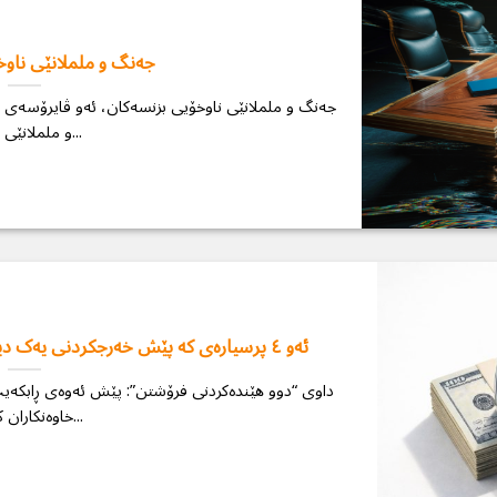
جەنگ و ململانێی ناو
جەنگ و ململانێی ناوخۆیی بزنسەكان، ئەو ڤایرۆسەی کۆ
و ململانێی نێوان...
ئەو ٤ پرسیارەی كە پێش خەرجکردنی یەک دینار بۆ ڕیکلام دەبێت وەڵامیان بزانیت
داوی “دوو هێندەکردنی فرۆشتن”: پێش ئەوەی ڕابکەیت
خاوەنکاران کاتێک...