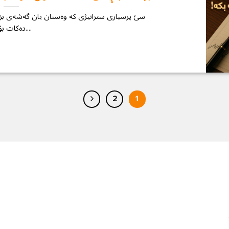
سێ پرسیاری ستراتیژی كە وەستان یان گەشەی بزن
دەكات بۆت....
2
1