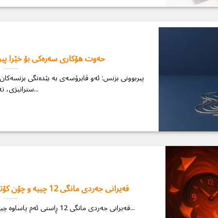
حەوت هۆکاری سەرەکی بۆ خێرا پیرب
ستراتیژی، تەمەنی...
قەیرانی جەردی مانگی 12 چییە و چۆن كۆتایی بە پشێویی كۆتایی ساڵ بێنین؟
قەیرانی جەردی مانگی 12 ڕاستی ئەم پاساوە چییە و چۆن كۆتایی بە پشێویی كۆتایی ساڵ...