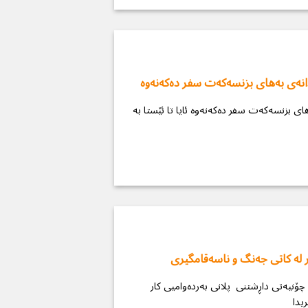
ندانەی بەهای بزنسەکەت سفر دەکەنەوە
های بزنسەکەت سفر دەکەنەوە ئایا تا ئێستا بە
ر لە كاتی جەنگ و ناسەقامگیری
چۆنیەتی داڕشتنی پلانی بەردەوامیی کار (BCP) بۆ بزنسەکان لە ماوەی جەنگ و سەردەمی