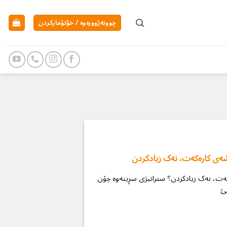
چوونەژوورەوە / خۆتۆمارکردن
شەی کارەکەت، نەک زیادکردن
کەت، نەک زیادکردن؟ ستراتیژی سڕینەوە چۆن