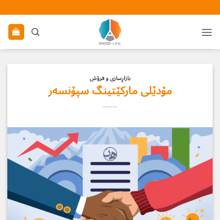
Ski
t
conten
بازاڕسازی و فرۆش
مۆدێلی ماركێتینگ سپۆنسه‌ر