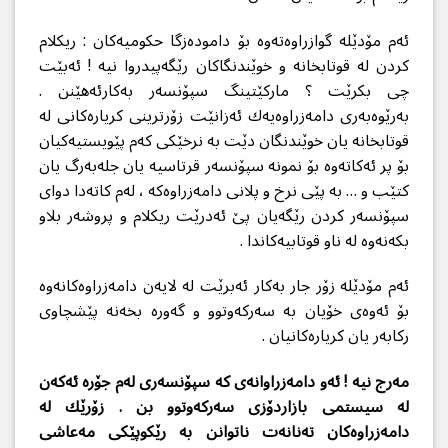
ئه‌م مۆدێله‌ گوازراوه‌ته‌وه‌ بۆ داموده‌زگا حكومیه‌كان : ریكلام
كردن له‌ قوتابخانه‌ و خوێندنگاكان رێگه‌پیدروا نیه‌ ! ئه‌بێت
چی بكرێت ؟ ماركێتینگ سپۆنسه‌ر به‌كارئه‌هێنن .
به‌رێوه‌به‌ری دامه‌زراوه‌یه‌ك ئه‌زانێت زۆرترینی كریاره‌كانی له‌
قوتابخانه‌ یان خوێندنگان دێت به‌ نرخێكی كه‌م پێویستیه‌كیان
بۆ پر ئه‌كاته‌وه‌ بۆ نمونه‌ سپۆنسه‌ر قرتاسیه‌ یان جله‌به‌رگ یان
كتێب و … به‌ پێی نرخ و پلانی دامه‌زراوه‌كه‌ ، له‌م كاته‌دا دوای
سپۆنسه‌ر كردن رێگه‌یان پێ ئه‌درێت ریكلام و پروشه‌ر بلاو
بكه‌نه‌وه‌ له‌ ناو قوتابیه‌كاندا .
ئه‌م مۆدێله‌ زۆر جار به‌كار ئه‌برێت له‌ لایه‌ن دامه‌زراوه‌كانه‌وه‌
بۆ ئه‌وه‌ی خۆیان به‌ سه‌ركه‌وتوو و گه‌وره‌ بخه‌نه‌ پێشچاوی
ركابه‌ر یان كریاره‌كانیان .
مه‌رج نیه‌ ! ئه‌و دامه‌زراوانه‌ی كه‌ سپۆنسه‌ری له‌م جۆره‌ ئه‌كه‌ن
له‌ سیستمی بازاردۆزی سه‌ركه‌وتوو بن . زۆرێك له‌
دامه‌زراوه‌كان ته‌نانه‌ت ناتوانن به‌ رێكوپێكی مه‌عاشی