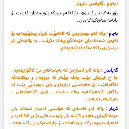
: په‌یام ، گه‌یاندن ، كریار
زۆر به‌ كورتی ئاماژه‌ی بۆ ئه‌كه‌م چونكه‌ پێویستمان ئه‌بێت بۆ
بابه‌ته‌ سه‌ره‌كیه‌كه‌مان .
په‌یام
: واته‌ ئه‌و نوسراوه‌ی كه‌ ئه‌ته‌وێت كریار بیخوێنیته‌وه‌ بۆ
ئه‌وه‌ی شمه‌ك یان خزمه‌تگوزاریه‌كه‌ بكرێت . به‌ واتایه‌كی تر
نوسراوی رێكلامه‌كه‌ ئه‌بێته‌ په‌یام.
گه‌یاندن
: واته‌ ئه‌و ئامرازه‌ی كه‌ په‌یامه‌كه‌ی پێ ئه‌گوازیته‌وه‌ ،
جا چ فیزیكی بێت وه‌ك نوێنه‌ر كه‌ پروشه‌ر و ریكلامه‌كه‌
ئه‌گه‌یه‌نێت بۆ مه‌به‌ستی دیاریكراو یان دیجیتاڵی بێت له‌
رێگه‌ی ئینته‌رنێته‌وه‌ وه‌ك سایت ، تۆری كۆمه‌ڵایه‌تی ،
به‌رنامه‌ی تایبه‌ت .
كریار
: واته‌ ئه‌و كه‌سه‌ی كه‌ خواستی له‌سه‌ر شمه‌ك یان
خزمه‌تگوزاری هه‌یه و كێشه‌ یان پێویستیه‌كی بۆ پر ئه‌كاته‌وه‌‌ و
له‌به‌رامبه‌ره‌وه‌ برێك پاره‌ ئه‌دات بۆ چاره‌سه‌ركردنی كێشه‌یه‌ك