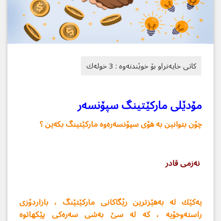
مۆدێلی ماركێتینگ سپۆنسه‌ر
چۆن بتوانین به‌ هۆی سپۆنسه‌ره‌وه‌ ماركێتینگ بكه‌ین ؟​
نه‌زمی قادر
یه‌كێك له‌ به‌هێزترین رێگاكانی ماركێتێنگ ، بازاردۆزی
راسته‌وخۆیه‌ ، كه‌ له‌ سێ به‌شی سه‌ره‌كی پێكهاتوه‌