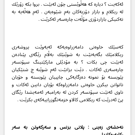
ئه‌كه‌یت ؟ دیاره‌ كه‌ هه‌ڵوێستی چۆن ئه‌بێت . بروا بكه‌ زۆرێك
له‌ ریكلام و بازار دۆزیه‌كان به‌م شێوه‌یه‌ن . ئه‌م هه‌ڵه‌یه‌ به‌
ته‌كنیكی بازاردۆزی مۆڵه‌ت چاره‌سه‌ر ئه‌كرێت .
كه‌سێك خاوه‌نی دامه‌زراوه‌یه‌كه‌ ئه‌یه‌وێت پروشه‌ر‌ی
ریكلامێك بگه‌یه‌نێت به‌ شوێنێك به‌ڵام رێگه‌ی پێناده‌ن
ئه‌بێت چی بكات ؟ به‌ مۆدێلی ماركێتینگ سپۆنسه‌ر
چاره‌سه‌ری ئه‌كات . دێت بزانێت ئه‌م شوێنه‌ چ شتێكیان
پێویسته‌ بۆ نمونه‌ ده‌زگایه‌كی چاپییان پێویسته‌ و خۆیان
ناتوانن بیكرن خاوه‌نی دامه‌زراوه‌كه‌ بۆیان دابین ئه‌كات و
ناوی ئه‌نێت سپۆنسه‌ر كردن له‌ به‌رامبه‌ر ئه‌مه‌یشدا رێگای
پێ ئه‌درێت كه‌ ریكلامی كالاو خزمه‌تگوزراییه‌كه‌ی بكرێت .
نه‌خشه‌ی زه‌ینی :
پلانی
بزنس و سه‌ركه‌وتن به‌ سه‌ر
ركابه‌ره‌كاندا