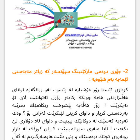
2- جۆری دوه‌می ماركێتینگ سپۆنسه‌ر كه‌ زیاتر مه‌به‌ستی
ئێمه‌یه‌ به‌م شێوه‌یه‌ :
كریاری ئێستا زۆر هۆشیاره‌ له‌ پێشو ، له‌و روانگه‌وه‌ توانای
هه‌ڵبژاردنی هه‌یه‌ چونكه‌ ركابه‌ر زۆرن ئه‌توانێت لای تۆ
نه‌یكرێت ! زۆر هه‌ڵه‌یه‌ پێشوخت ریكلامێك بخرێته‌
به‌رده‌ستی كریار و داوای كرینی لێبكرێت ئه‌زانی بۆ ؟ وه‌ك
ئه‌وه‌یه‌ كه‌سێك له‌ دوكانێك ببینیت و داوای 50 دۆلاری لێ
بكه‌یت ! ئایا سه‌ری سورنامینیێت ؟ یان كورێك له‌ بازار
روبه‌روی كچێك بوه‌ستێك و پێی بڵێت هاوسه‌رگیریم له‌ گه‌ڵ