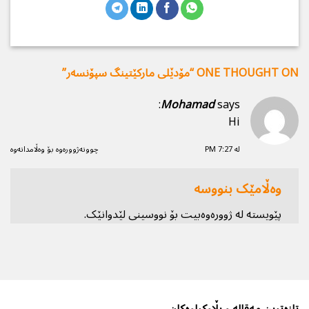
ONE THOUGHT ON “
مۆدێلی ماركێتینگ سپۆنسه‌ر
”
Mohamad
says:
Hi
لە 7:27 PM
چوونەژوورەوە بۆ وەڵامدانەوە
وەڵامێک بنووسە
پێویستە
لە ژوورەوەبیت
بۆ نووسینی لێدوانێک.
تازەترین مەقالە و بڵاوكراوەكان