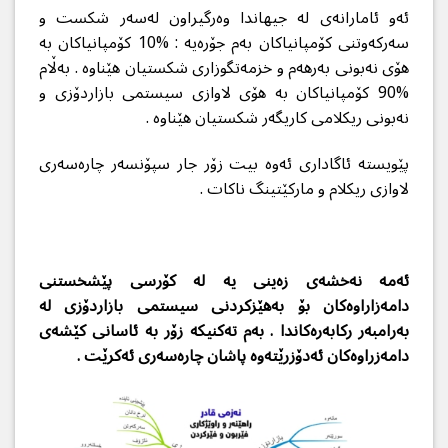
ئه‌و ئامارانه‌ی له‌ جیهاندا وه‌رگیراون له‌سه‌ر شكست و
سه‌ركه‌وتنی كۆمپانیاكان به‌م جۆره‌یه‌ : %10 كۆمپانیاكان به‌
هۆی نه‌بونی به‌رهه‌م و خزمه‌تگوزاری شكستیان هێناوه‌ . به‌ڵام
%90 كۆمپانیاكان به‌ هۆی لاوازی سیستمی بازاردۆزی و
نه‌بونی ریكلامی كاریگه‌ر شكستیان هێناوه‌ .
پێویسته‌ ئاگاداری ئه‌وه‌ بیت زۆر جار سپۆنسه‌ر چاره‌سه‌ری
لاوازی ریكلام و ماركێتینگ ناكات .
ئه‌مه‌ نه‌خشه‌ی زه‌ینی یه‌ له‌ كۆرسی پێشخستنی
دامه‌زاراوه‌كان بۆ به‌هێزكردنی سیستمی بازاردۆزی له‌
به‌رامبه‌ر ركابه‌ره‌كاندا . به‌م ته‌كنیكه‌ زۆر به‌ ئاسانی كێشه‌ی
دامه‌زراوه‌كان ئه‌دۆزرێته‌وه‌ پاشان چاره‌سه‌ری ئه‌كرێت .