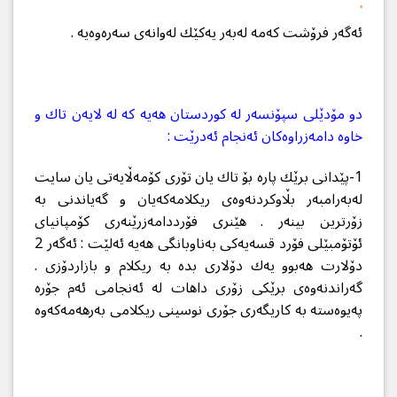
.
ئه‌گه‌ر فرۆشت كه‌مه‌ له‌به‌ر یه‌كێك له‌وانه‌ی سه‌ره‌وه‌یه‌ .
دو مۆدێلی سپۆنسه‌ر له‌ كوردستان هه‌یه‌ كه‌ له‌ لایه‌ن تاك و
خاوه‌ دامه‌زراوه‌كان ئه‌نجام ئه‌درێت :
1-پێدانی برێك پاره بۆ تاك یان تۆری كۆمه‌ڵایه‌تی‌ یان سایت
له‌به‌رامبه‌ر بڵاوكردنه‌وه‌ی ریكلامه‌كه‌یان و گه‌یاندنی به‌
زۆرترین بینه‌ر . هێنری فۆرددامه‌زرێنه‌ری كۆمپانیای
ئۆتۆمبێلی فۆرد قسه‌یه‌كی به‌ناوبانگی هه‌یه‌ ئه‌لێت : ئه‌گه‌ر 2
دۆلارت هه‌بوو یه‌ك دۆلاری بده‌ به‌ ریكلام و بازاردۆزی .
گه‌راندنه‌وه‌ی برێكی زۆری داهات له‌ ئه‌نجامی ئه‌م جۆره‌
په‌یوه‌سته‌ به‌ كاریگه‌ری جۆری نوسینی ریكلامی به‌رهه‌مه‌كه‌وه‌
.