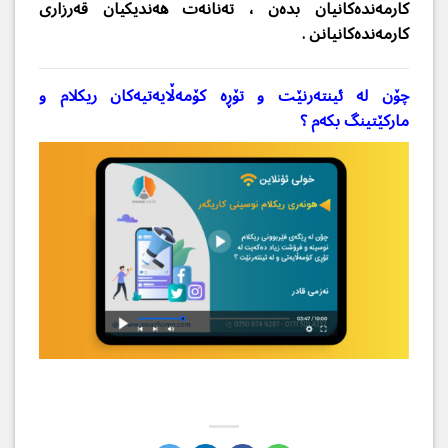
كارمه‌نده‌كانیان بده‌ن ، ته‌نانه‌ت هه‌ندیكیان قه‌رزاری
كارمه‌نده‌كانیانن .
چۆن لە ئینتەرنێت و تۆڕە كۆمەڵایەتیەكان ریكلام و
ماركێتینگ بكەم ؟