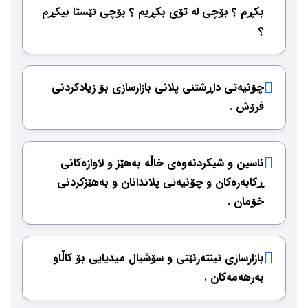
بكڕم ؟ بۆچی لە تۆی بكڕیم ؟ بۆچی ئێستا بیكڕم
؟
چۆنیەتی داڕشتنی پلانی بازارسازی بۆ زیادكردنی
فرۆش .
ناسین و شیكردنەوەی خاڵە بەهێز و لاوازەكانی
ڕكابەرەكان و چۆنیەتی پلاندانان و بەهێزكردنی
خۆمان .
بازارسازی ئینتەرنێتی و سۆشیال میدیایی بۆ كاڵاو
بەرهەمەكان .