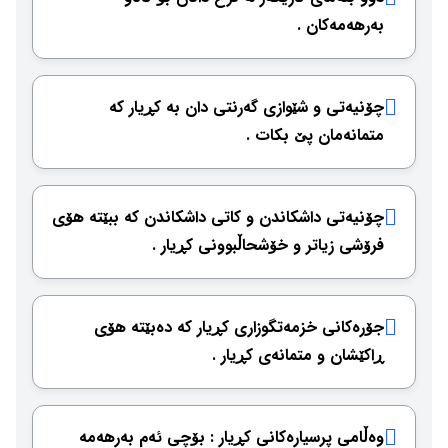
بەرهەمەكان .
چۆنیەتی و شێوازی گەرنتی دان بە كڕیار كە
متمانەمان پێ بكات .
چۆنیەتی داشكاندن و كاتی داشكاندن كە ببێتە هۆی
فرۆشی زیاتر و خۆشحاڵبوونی كڕیار .
جۆرەكانی خزمەتگوزاری كڕیار كە دەبێتە هۆی
ڕاكێشان و متمانەی كڕیار .
وەڵامی پرسیارەكانی كڕیار : بۆچی ئەم بەرهەمە