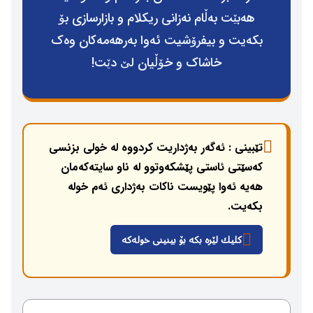
هەبێت بەڵام نەزانی ریكلام و بازارسازی بۆ
بكەیت و بیفرۆشیت ئەوا بەرهەمەكان وەك
خاشاك و خۆڵیان لێ دێت!
تێبینی : ئەگەر بەژداریت كردووە لە خولی بزنسی
كەسێتی ئاستی پێشكەوتوو لە ناو سایتەكەمان
هەیە ئەوا پێویست ناكات بەژداری ئەم خولە
بكەیت.
كلیك لێرە بكە بۆ بینینی خولەكە