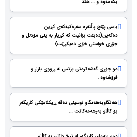
بكەمەوە و … هتد
باسی پێنج پاڵنەرە سەرەكیەكەی كڕین
دەكەین(دەبێت بزانیت كە كڕیار بە پێی مۆدێل و
جۆری خواستی خۆی دەیكڕێت)
دو جۆری گەشەكردنی بزنس لە ڕووی بازار و
فرۆشەوە .
هەنگاوبەهەنگاو نوسینی دەقە ڕیكلامێكی كاریگەر
بۆ كاڵاو بەرهەمەكانت …
دوو بنەمای كاریگەر لە نرخ دانان بۆ كاڵاو