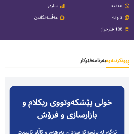
هەفتە
شارەزا
3 وانە
هەڵسەنگاندن
188 فێرخواز
ڕوونكردنه‌وه‌
بەرنامە
فێركار
خولی پێشكەوتووی ریكلام و
بازارسازی و فرۆش
ئەگەر لە بزنسەكە سەدان بەرهەم و كاڵاو ئایتمت