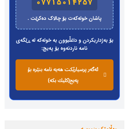
07715014257
پاشان خولەكەت بۆ چالاك دەكرێت .
بۆ بەژداریكردن و داغڵبوون بە خولەكە لە ڕێگەی
نامە ناردنەوە بۆ پەیج:
ئەگەر پرسیارێكت هەیە نامە بنێرە بۆ
پەیج(كلیك بكە)
وەڵامێک بنووسە