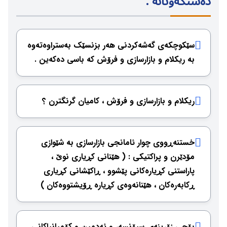
دەستكەوتانە :
سێكوچكەی گەشەكردنی هەر بزنسێك بەستراوەتەوە
بە ریكلام و بازارسازی و فرۆش كە باسی دەكەین .
ریكلام و بازارسازی و فرۆش ، كامیان گرنگترن ؟
خستنەڕووی چوار ئامانجی بازارسازی بە شێوازی
مۆدێرن و پراكتیكی : ( هێنانی كڕیاری نوێ ،
پاراستنی كڕیارەكانی پێشوو ، ڕاكێشانی كڕیاری
ڕكابەرەكان ، هێنانەوەی كڕیارە ڕۆیشتووەكان )
بۆچی زۆرینەی سپۆنسەر و ئەدمین و كۆمپانیاكانی