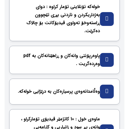
خولەكە ئۆنلاینی تۆمار كراوە : دوای
بەژداریكردن و ناردنی بڕی تێچوون
ڕاستەوخۆ تەواوی ڤیدیۆكانت بۆ چالاك
دەكرێت.
پاوەرپۆنتی وانەكان و ڕاهێنانەكان بە pdf
وەردەگریت .
وەڵامدانەوەی پرسیارەكان بە درێژایی خولەكە.
ماوەی خول : 10 كاتژمێر ڤیدیۆی تۆماركراو ،
وانەی پڕ سود و زانیاریی و کارامەیی