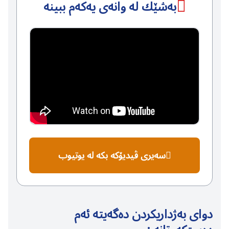
بەشێك لە وانەی یەكەم ببینە
سەیری ڤیدیۆكە بكە لە یوتیوب
دوای بەژداریكردن دەگەیتە ئەم