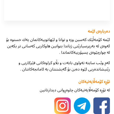
دەربارەی ئێمە
ئێمە كۆمەڵێك كەسین وزە و توانا و لێهاتوییەكانمان یەك خستوە بۆ
ئەوەی لە بەرپرسیارێتی ژیاندا بتوانین هاوكاریی كەسانی تر بكەین
لە چوارچێوەی پسپۆرییەكانماندا .
ئەم وێب سایتە تەواوی بابەت و بڵاو كراوەكانی فێركاریی و
رێنیشاندەریی ئێوە دەبن بۆ گەیشتنتان بە ئامانجەكانتان .
تۆڕە کۆمەڵایەتیەکان
لە تۆڕە کۆمەڵایەتیەکان چاوەڕوانی دیدارتانین