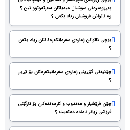
بەڕێوەبردنی سۆشیال میدیاكان سەركەوتوو نین ؟
وە ناتوانن فرۆشتان زیاد بكەن ؟
بۆچی ناتوانن ژمارەی سەردانكەرەكانتان زیاد بكەن
؟
چۆنیەتی گۆڕینی ژمارەی سەردانیكەرەكان بۆ كڕیار
؟
چۆن فرۆشیار و مەندوب و كارمەندەكان بۆ تارگێتی
فرۆشی زیاتر ئامادە دەكەیت ؟