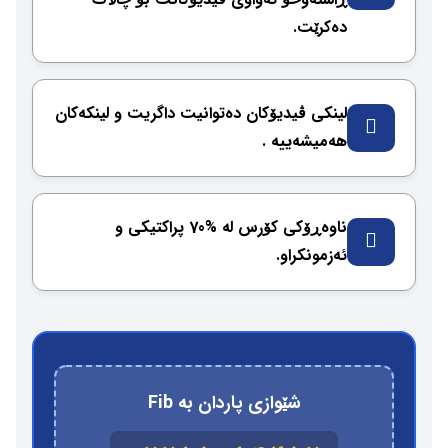
دەكرێت.
لینكی ڤیدیۆكان دەتوانیت داگریت و لینكەكان
هەمیشەییە .
ناوەڕۆكی كۆرس لە %70 پراكتیكی و
ئەزمونکراو.
شێوازی پاردان بە Fib