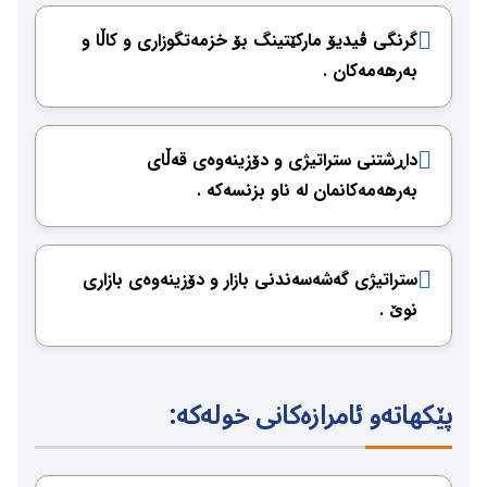
گرنگی ڤیدیۆ ماركێتینگ بۆ خزمەتگوزاری و كاڵا و
بەرهەمەكان .
داڕشتنی ستراتیژی و دۆزینەوەی قەڵای
بەرهەمەكانمان لە ناو بزنسەكە .
ستراتیژی گەشەسەندنی بازار و دۆزینەوەی بازاری
نوێ .
پێكهاتەو ئامرازەكانی خولەكە: