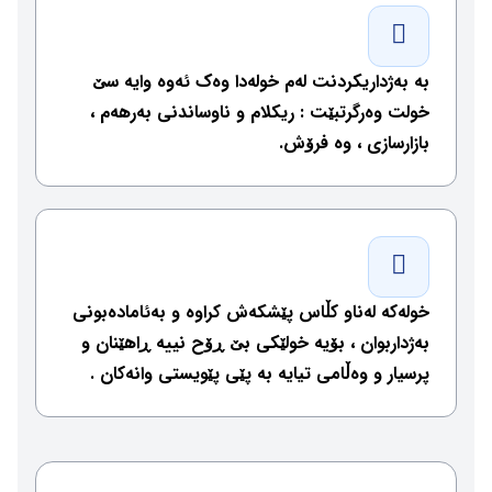
بە بەژداریكردنت لەم خولەدا وەك ئەوە وایە سێ
خولت وەرگرتبێت : ریكلام و ناوساندنی بەرهەم ،
بازارسازی ، وە فرۆش.
خولەكە لەناو كڵاس پێشكەش كراوە و بەئامادەبونی
بەژداربوان ، بۆیە خولێكی بێ ڕۆح نییە ڕاهێنان و
پرسیار و وەڵامی تیایە بە پێی پێویستی وانەكان .