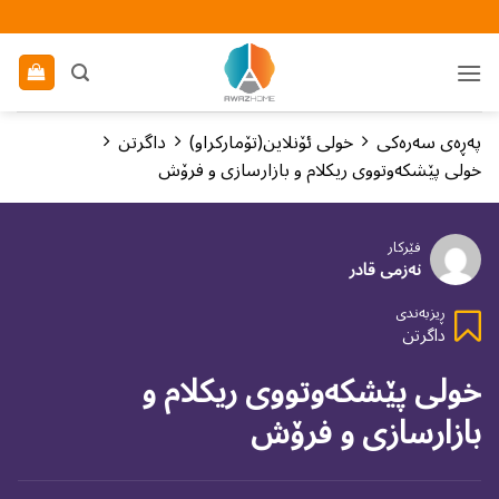
Ski
t
conten
پەڕەی سەرەکی
خولی ئۆنلاین(تۆماركراو)
داگرتن
خولی پێشكەوتووی ریكلام و بازارسازی و فرۆش
فێركار
نەزمی قادر
ڕیزبەندی
داگرتن
خولی پێشكەوتووی ریكلام و
بازارسازی و فرۆش