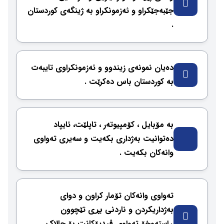
جێبەجێکراو و ئەزمونكراو بە ژینگەی كوردستان
.
دەیان نمونەی زیندوو و ئەزمونکراوی تایبەت
بە کوردستان باس دەکرێت .
بە مۆبایل ، كۆمپیوتەر ، تاپلێت، ئایپاد
دەتوانیت بەژداری بكەیت و سەیری تەواوی
وانەكان بكەیت .
تەواوی وانەكان تۆمار كراون و دوای
بەژداریكردن و ناردنی بڕی تێچوون
ڕاستەوخۆ تەواوی ڤیدیۆكانت بۆ چالاك