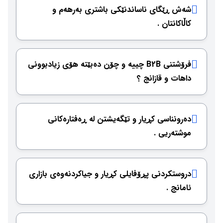
شەش ڕێگای ناساندنێكی باشتری بەرهەم و
كاڵاكانتان .
فرۆشتنی B2B چییە و چۆن دەبێتە هۆی زیادبوونی
داهات و قازانج ؟
دەرونناسی كڕیار و تێگەیشتن لە ڕەفتارەكانی
موشتەریی .
دروستكردنی پڕۆفایلی كڕیار و جیاكردنەوەی بازاری
ئامانج .