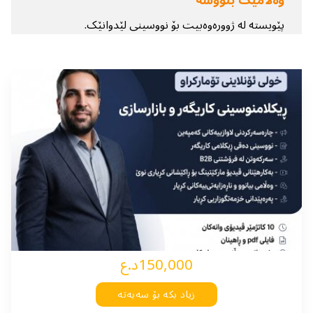
پێویستە
لە ژوورەوەبیت
بۆ نووسینی لێدوانێک.
150,000د.ع
زیاد بکە بۆ سەبەتە