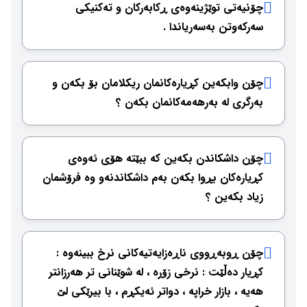
چۆنیەتی توێژینەوەی ڕكابەركان و تەكنیكی
سەركەوتن بەسەریاندا .
چۆن وابكەین كڕیارەكانمان ریكلامان بۆ بكەن و
بەرگری لە بەرهەمەكانمان بكەن ؟
چۆن داشكاندن بكەین كە ببێتە هۆی ئەوەی
كڕیارەكان بڕوا بكەن بەم داشكاندنەو وە فرۆشمان
زیاد بكەین ؟
چۆن ڕوبەڕووی ناڕەزایەتیەكانی نرخ ببینەوە :
كڕیار دەڵێت : نرخی زۆرە ، لە شوێنانی تر هەرزانتر
هەیە ، بازار خراپە ، دواتر ئەیكڕم ، با بیرێكی لێ