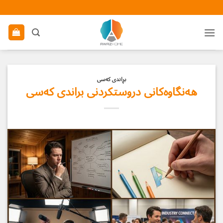
Ski
t
conten
بڕاندی كەسی
هەنگاوەكانی دروستكردنی براندی كەسی