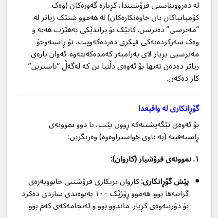
لە دەروونناسیی فرۆشتندا، کڕیارە گەورەکان (وەک
کۆمپانیاکان یان خاوەنکارەکان) لە هەموو شتێک زیاتر لە
“مەترسی” دەترسن. کاتێک تۆ براندێکی بەهێزت هەیە و
وەک سەرکردەیەکی فیکری دەردەکەویت، تۆ ڕاستەوخۆ
مەترسیی بڕیار لای بەرامبەر کەمدەکەیتەوە. ئەوان پارەی
زیاتر دەدەن تەنها بۆ ئەوەی دڵنیا بن کە لەگەڵ “باشترین”
کار دەکەن.
گۆڕانکاری لە واقیعدا
بۆ ئەوەی تێگەیشتنەکە ڕوون بێت، با دوو نموونەی
ڕاستەقینە (بە ناوی خواستراوەوە) وەربگرین:
١. نموونەی فرۆشیار (کاروان):
پێش گۆڕانکاری:
کاروان بریکاری فرۆشتنی خانووبەرەی
گرانبەها بوو. هەموو ڕۆژێک ١٠٠ پەیوەندی ساردی دەکرد
بۆ دۆزینەوەی کڕیار. ماندوو بوو و ئەنجامەکەی کەم بوو.