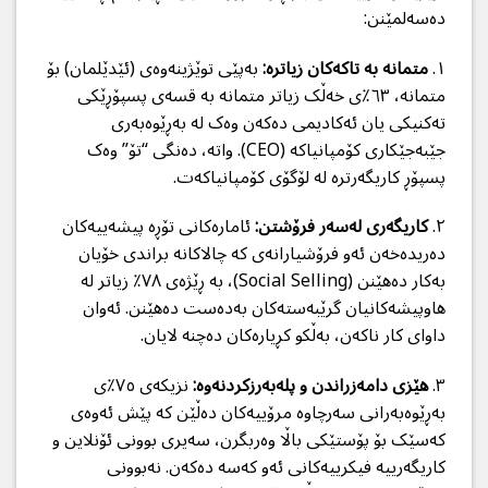
دەسەلمێنن:
١.
متمانە بە تاکەکان زیاترە:
بەپێی توێژینەوەی (ئێدێلمان) بۆ
متمانە، ٦٣٪ی خەڵک زیاتر متمانە بە قسەی پسپۆڕێکی
تەکنیکی یان ئەکادیمی دەکەن وەک لە بەڕێوەبەری
جێبەجێکاری کۆمپانیاکە (CEO). واتە، دەنگی “تۆ” وەک
پسپۆڕ کاریگەرترە لە لۆگۆی کۆمپانیاکەت.
٢.
کاریگەری لەسەر فرۆشتن:
ئامارەکانی تۆڕە پیشەییەکان
دەریدەخەن ئەو فرۆشیارانەی کە چالاکانە براندی خۆیان
بەکار دەهێنن (Social Selling)، بە ڕێژەی ٧٨٪ زیاتر لە
هاوپیشەکانیان گرێبەستەکان بەدەست دەهێنن. ئەوان
داوای کار ناکەن، بەڵکو کڕیارەکان دەچنە لایان.
٣.
هێزی دامەزراندن و پلەبەرزکردنەوە:
نزیکەی ٧٥٪ی
بەڕێوەبەرانی سەرچاوە مرۆییەکان دەڵێن کە پێش ئەوەی
کەسێک بۆ پۆستێکی باڵا وەربگرن، سەیری بوونی ئۆنلاین و
کاریگەرییە فیکرییەکانی ئەو کەسە دەکەن. نەبوونی