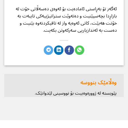
ئەگەر تۆ بەڕاستی ئامادەیت بۆ ئەوەی دەسەڵاتی خۆت لە
بازاڕدا بچەسپێنیت و دەتەوێت ستراتیژییەکی تایبەت بە
خۆتت هەبێت، کاتی ئەوەیە واز لە تاقیکردنەوە بێنیت و
دەست بە ئەندازیاریی سەرکەوتن بکەیت.
وەڵامێک بنووسە
پێویستە
لە ژوورەوەبیت
بۆ نووسینی لێدوانێک.