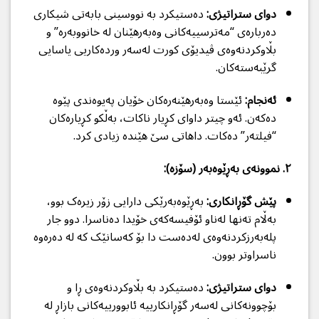
دوای ستراتیژی:
دەستیکرد بە نووسینی بابەتی شیکاری
دەربارەی “مەترسییەکانی وەبەرهێنان لە خانووبەرە” و
بڵاوکردنەوەی ڤیدیۆی کورت لەسەر وردەکاریی یاسایی
گرێبەستەکان.
ئەنجام:
ئێستا وەبەرهێنەرەکان خۆیان پەیوەندی پێوە
دەکەن. ئەو چیتر داوای کڕیار ناکات، بەڵکو کڕیارەکان
“فیلتەر” دەکات. داهاتی سێ هێندە زیادی کرد.
٢. نموونەی بەڕێوەبەر (سۆزە):
پێش گۆڕانکاری:
بەڕێوەبەرێکی دارایی زۆر زیرەک بوو،
بەڵام تەنها لەناو ئۆفیسەکەی خۆیدا دەناسرا. دوو جار
پلەبەرزکردنەوەی لەدەست دا بۆ کەسانێک کە لە دەرەوە
ناسراوتر بوون.
دوای ستراتیژی:
دەستیکرد بە بڵاوکردنەوەی ڕا و
بۆچوونەکانی لەسەر گۆڕانکارییە ئابوورییەکانی بازاڕ لە