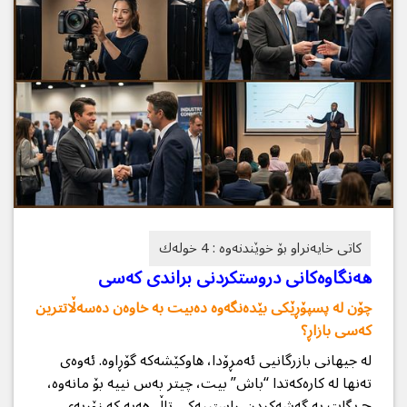
هەنگاوەكانی دروستكردنی براندی كەسی
چۆن لە پسپۆڕێکی بێدەنگەوە دەبیت بە خاوەن دەسەڵاتترین
کەسی بازاڕ؟
لە جیهانی بازرگانیی ئەمڕۆدا، هاوکێشەکە گۆڕاوە. ئەوەی
تەنها لە کارەکەتدا “باش” بیت، چیتر بەس نییە بۆ مانەوە،
چ بگات بە گەشەکردن. ڕاستییەکی تاڵ هەیە کە زۆربەی