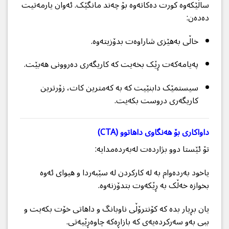
ساڵێکەوە کورت دەکاتەوە بۆ چەند مانگێک. ئەوان یارمەتیت
دەدەن:
خاڵی بەهێزی شاراوەت بدۆزیتەوە.
پەیامەکەت ڕێک بخەیت کە کاریگەری دەروونی هەبێت.
سیستمێک دابنێیت کە بە کەمترین کات، زۆرترین
کاریگەری دروست بکەیت.
داواکاری بۆ هەنگاوی داهاتوو (CTA)
تۆ ئێستا دوو بژاردەت لەبەردەمدایە:
یاخود بەردەوام بە لە کارکردن لە سێبەردا و هیوای ئەوە
بخوازە خەڵک بە ڕێکەوت بتدۆزنەوە.
یان بڕیار بدە کە کۆنترۆڵی ناوبانگ و داهاتی خۆت بکەیت و
ببی بەو سەرکردەیەی کە بازاڕەکە چاوەڕێیەتی.