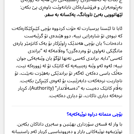
بەڕێوەبەران و فرۆشیارەکان نایانەوێت باوەڕی پێ بکەن:
لێهاتوویی بەبێ ناوبانگ، یەکسانە بە سفر.
ئایا تا ئێستا پرسیارت لە خۆت کردووە بۆچی کێبڕکێکارەکەت
کە نیوەی تۆ شارەزایی نییە، دوو هێندەی تۆ گرێبەست
دادەخات؟ یان بۆچی هەندێک ڕاوێژکار بۆ یەک کاتژمێر پارەی
مانگێکی تەواوی تۆ وەردەگرن؟ وەڵامەکە لە “براندی
کەسی”دایە. براندی کەسی تەنها لۆگۆ یان وێنەیەکی جوان
نییە؛ ئەوە ئەو وێنە زەینییەیە کە کاتێک تۆ لە ژوورەکە نیت،
خەڵک باسی دەکەن. ئەگەر تۆ براندێکی بەهێزت نەبێت، تۆ
ناچاریت نرخەکەت دابەزێنیت بۆ ئەوەی کێبڕکێ بکەیت.
بەڵام کاتێک دەبیت بە “دەسەڵاتدار” (Authority)، کڕیار
نرخەکە دیاری ناکات، تۆ دیاری دەکەیت.
بۆچی متمانە دراوە نوێیەکەیە؟
با واز لە قسەی سۆزداری بهێنین و سەیری داتاکان بکەین.
توێژینەوە نوێیەکانی بازاڕ و دەروونناسیی کڕیار ئەم ڕاستییانە