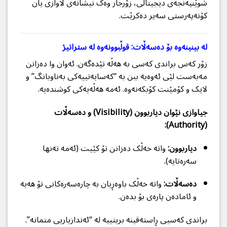
شوێنپەنجەی دیجیتاڵی، زۆرجار وەک نیشانەی لاوازی یان
کۆنەپەرستی سەیر دەکرێت.
لە بینینەوە بۆ دەسەڵات: قوڵبوونەوە لە ستراتیژ
زۆر کەس براندی کەسی بە هەڵە تێدەگەن. ئەوان وا دەزانن
مەبەست لێی ئەوەیە ببن بە “کەسایەتییەکی بەناوبانگ” و
لایک و کۆمێنت کۆبکەنەوە. ئەمە هەڵەیەکی کوشندەیە.
جیاوازی نێوان دیاربوون (Visibility) و دەسەڵات
(Authority):
دیاربوون:
واتە خەڵک دەزانن تۆ کێیت (ئەمە تەنها
سەرەتایە).
دەسەڵات:
واتە خەڵک باوەڕیان بە چارەسەرەکانی تۆ هەیە
و ئامادەن پارەی بۆ بدەن.
براندی کەسیی ڕاستەقینە بریتییە لە “ئەندازیاریی متمانە”.