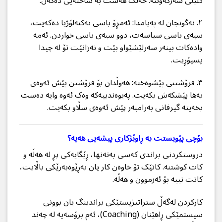
کلیلی سەرکەوتنە. خەڵک هەست بە ساختەیی دەکەن.
٢. نەگونجان لە پەیامدا: ئەمڕۆ باسی تەکنەلۆژیا دەکەیت،
سبەی باسی سیاسەت، دوو سبەی باسی خواردن. ئەمە
وادەکات بینەر سەرلێشێواو بێت و نەزانێت تۆ لە چیدا
پسپۆڕیت.
٣. فرۆشتنی پێشوەختە: هەوڵدان بۆ فرۆشتن پێش ئەوەی
بەها پێشکەش بکەیت. پەیوەندییەکە وەک ئەوە وایە دەست
بخەیتە گیرفانی بەرامبەر پێش ئەوەی سڵاو بکەیت.
بۆچی پێویستت بە ڕاوێژکاری پیشەیی هەیە؟
دروستکردنی براندی کەسی بەتەنها، ڕێگایەکی پڕ لە هەڵە و
کات کوشتنە. کاتێک تۆ خاوەن کار یان بەڕێوەبەرێکی باڵایت،
کاتت نییە بۆ ئەزموون و هەڵە.
کارکردن لەگەڵ ستراتیژیستێکی براندینگ یان بوونی
سیستمێکی ڕاهێنان (Coaching)، ئەم پرۆسەیە لە چەند