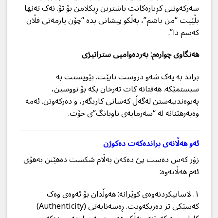
سەرکەوتنی کڕیارەکانت باشترین ڕیکلامن بۆ تۆ. نەک تەنها
بڵێیت “من باشم”، بەڵکو پیشانی بدە “چۆن یارمەتی فڵان
کەسم دا”.
هەنگاوی چوارەم: بەردەوامیی ستراتیژی
براند بە یەک شەو دروست نابێت. پێویستت بە
سیستمێکە. هەفتانە کات تەرخان بکە بۆ نووسین،
پەیوەندیبەستن لەگەڵ کەسانی کاریگەر، و دەرکەوتن. ئەمە
وەبەرهێنانە لە “سەرمایەی ناوبانگ”ی خۆت.
ئەو هەڵانەی براندەکەت دەکوژن
زۆر کەس دەست پێ دەکەن بەڵام شکست دەهێنن بەهۆی
ئەم هەڵانەوە:
١. لاساییکردنەوەی کوێرانە: هەوڵدان بۆ ئەوەی وەک
کەسێکی تر دەربکەویت. ڕەسەنایەتی (Authenticity)