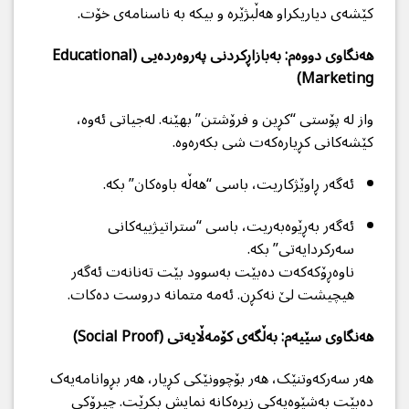
کێشەی دیاریکراو هەڵبژێرە و بیکە بە ناسنامەی خۆت.
هەنگاوی دووەم: بەبازاڕکردنی پەروەردەیی (Educational
Marketing)
واز لە پۆستی “کڕین و فرۆشتن” بهێنە. لەجیاتی ئەوە،
کێشەکانی کڕیارەکەت شی بکەرەوە.
ئەگەر ڕاوێژکاریت، باسی “هەڵە باوەکان” بکە.
ئەگەر بەڕێوەبەریت، باسی “ستراتیژییەکانی
سەرکردایەتی” بکە.
ناوەڕۆکەکەت دەبێت بەسوود بێت تەنانەت ئەگەر
هیچیشت لێ نەکڕن. ئەمە متمانە دروست دەکات.
هەنگاوی سێیەم: بەڵگەی کۆمەڵایەتی (Social Proof)
هەر سەرکەوتنێک، هەر بۆچوونێکی کڕیار، هەر بڕوانامەیەک
دەبێت بەشێوەیەکی زیرەکانە نمایش بکرێت. چیرۆکی