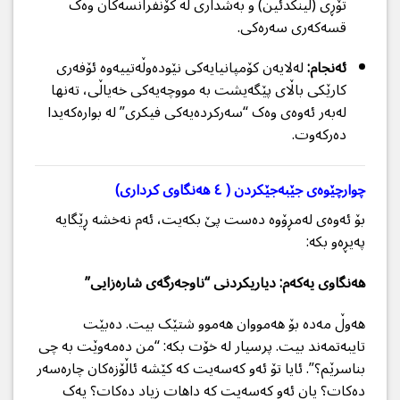
تۆڕی (لینکدئین) و بەشداری لە کۆنفرانسەکان وەک
قسەکەری سەرەکی.
ئەنجام:
لەلایەن کۆمپانیایەکی نێودەوڵەتییەوە ئۆفەری
کارێکی باڵای پێگەیشت بە مووچەیەکی خەیاڵی، تەنها
لەبەر ئەوەی وەک “سەرکردەیەکی فیکری” لە بوارەکەیدا
دەرکەوت.
چوارچێوەی جێبەجێکردن ( ٤ هەنگاوی کرداری)
بۆ ئەوەی لەمڕۆوە دەست پێ بکەیت، ئەم نەخشە ڕێگایە
پەیڕەو بکە:
هەنگاوی یەکەم: دیاریکردنی “ناوجەرگەی شارەزایی”
هەوڵ مەدە بۆ هەمووان هەموو شتێک بیت. دەبێت
تایبەتمەند بیت. پرسیار لە خۆت بکە: “من دەمەوێت بە چی
بناسرێم؟”. ئایا تۆ ئەو کەسەیت کە کێشە ئاڵۆزەکان چارەسەر
دەکات؟ یان ئەو کەسەیت کە داهات زیاد دەکات؟ یەک